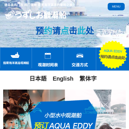
德岛县鸣门市 鸣门海峡 观赏海洋涡流的冒险之旅！
MENU
预
约
请
点
击
此
处
日本語
English
繁体字