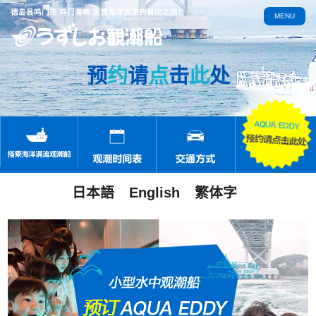
德岛县鸣门市 鸣门海峡 观赏海洋涡流的冒险之旅！
MENU
预
约
请
点
击
此
处
日本語
English
繁体字