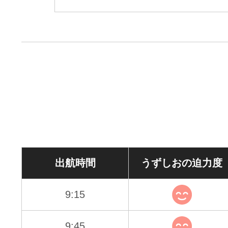
出航時間
うずしおの
迫力度
9:15
9:45