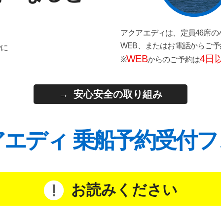
アクアエディは、定員46席の
WEB、またはお電話からご
でに
WEB
4日
※
からのご予約は
安心安全の取り組み
アエディ 乗船予約受付フ
お読みください