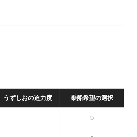
うずしおの
迫力度
乗船希望の
選択