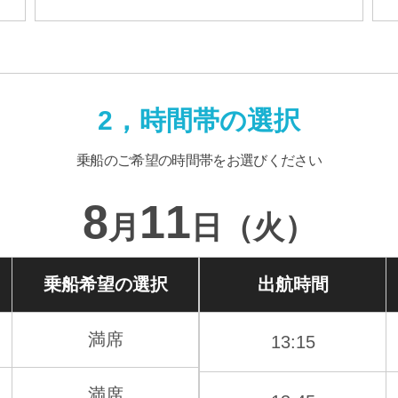
2，時間帯の選択
乗船のご希望の時間帯をお選びください
8
11
月
日（火）
乗船希望の
選択
出航時間
満席
13:15
満席