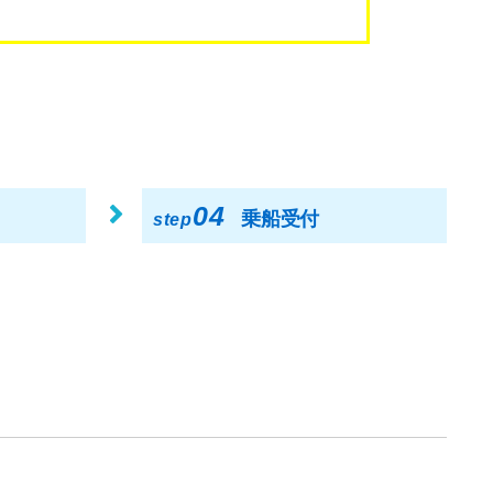
04
乗船受付
step