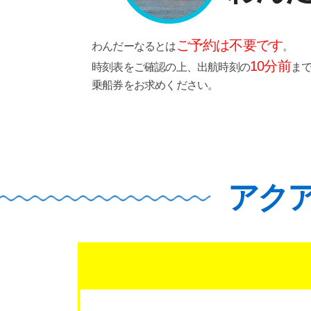
ご予約は不要です
わんだーなるとは
。
10分前
時刻表をご確認の上、出航時刻の
ま
乗船券をお求めください。
アク