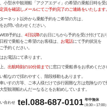
、小型水中観潮船「アクアエディ」の希望の乗船日時を受
定員を確認しメールにてご予約完了のご連絡をいたします
ターネット以外から乗船予約をご希望の方は、
をお問い合わせください。
WEB予約は、
4日以降
のお日にちから予約を受け付けてお
日程で乗船をご希望のお客様は、
お電話
にて予約状況を
ご予約ください。
はお電話にて承ります。
上、
出航時刻の10分前まで
に窓口で乗船券をお求めくださ
い船なので揺れやすく、階段移動もあります。
車いすの方等、ご本人様だけで歩行困難な方は危険なので
大型観潮船わんだーなるとをお勧めしています。
tel.088-687-0101
年中無休
い合わせ
（8:30～17:00