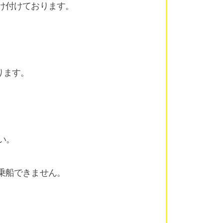
け付けております。
。
ります。
い。
乗船できません。
）