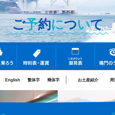
ご
予
約
に
つ
い
て
English
繁体字
簡体字
お土産紹介
周