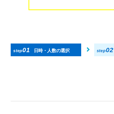
01
02
日時・人数の選択
step
step