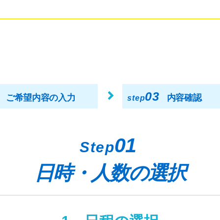
03
ご希望内容の入力
内容確認
step
01
Step
日時・人数の選択