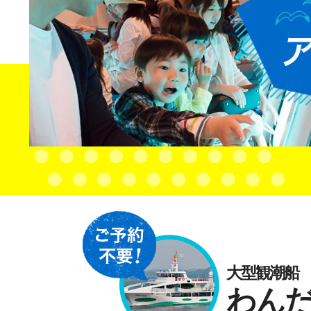
大型観潮船
わん