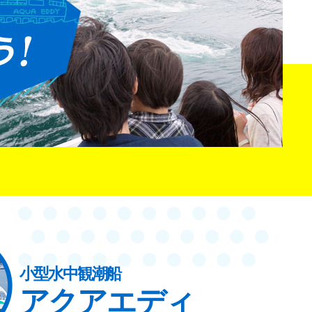
小型水中観潮船
アクアエディ