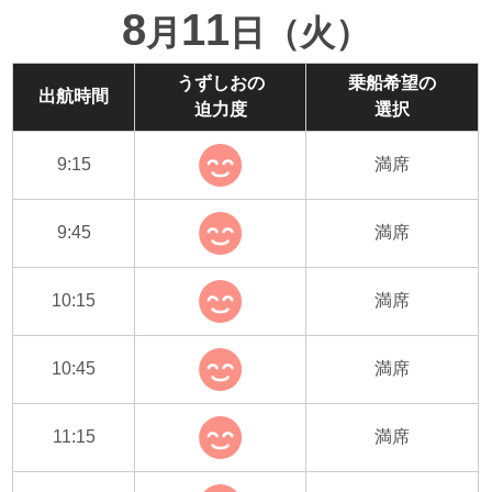
8
11
月
日（火）
うずしおの
乗船希望の
出航時間
迫力度
選択
9:15
満席
9:45
満席
10:15
満席
10:45
満席
11:15
満席