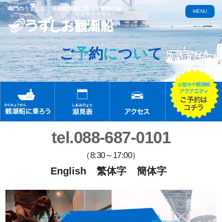
鳴門のうずしお 渦潮観潮船に乗って冒険の旅へ！
MENU
ご
予
約
に
つ
い
て
tel.088-687-0101
（8:30～17:00）
English
繁体字
簡体字