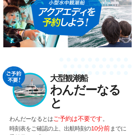
大型観潮船
わんだーなる
と
ご予約は不要です
わんだーなるとは
。
10分前
時刻表をご確認の上、出航時刻の
までに