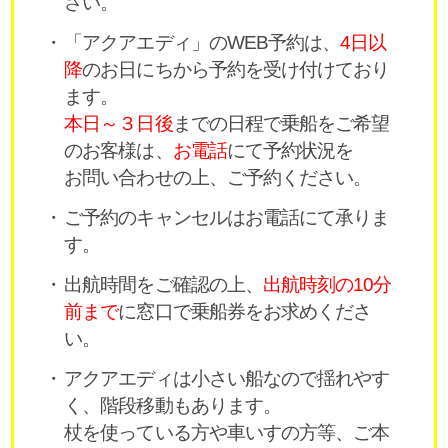
さい。
「アクアエディ」のWEB予約は、
4日以
降
のお日にちから予約を受け付けており
ます。
本日～３日後
までの日程で乗船をご希望
のお客様は、
お電話
にて予約状況を
お問い合わせの上、ご予約ください。
ご予約のキャンセルはお電話にて承りま
す。
出航時間をご確認の上、
出航時刻の10分
前まで
に窓口で乗船券をお求めくださ
い。
アクアエディは小さい船なので揺れやす
く、階段移動もあります。
杖を使っている方や車いすの方等、ご本