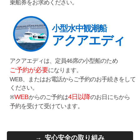
乗船券をお求めください。
小型水中観潮船
アクアエディ
アクアエディは、定員46席の小型船のため
ご予約が必要
になります。
WEB、またはお電話からご予約のお手続きをして
ください。
WEB
4日以降
※
からのご予約は
のお日にちから
予約を受けて受けています。
安心安全の取り組み